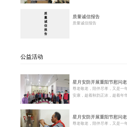
立一支以女性为主体、以自我
我宣传为主要内容的志愿服务
家庭幸福美满和社会和谐发展
质量诚信报告
化建设具有重要作用。星月集
质量诚信报告
建功，带领全体女职工在岗位
文明岗的创建上不断增光添彩
一个核心管理单位，从分工上
管理、成本控制及内部控制工
公益活动
务进行账务处理和编制公司财
为公司生产经营决策提供准确
报价提供准确的成本数据。我
神的大集体，每位成员都具有
星月安防开展重阳节慰问
干，钻研本岗技术，不断学习
尊老敬老，陪伴尽孝，又是一
任务，为公司建设添砖加瓦。
安康，趁着秋韵正浓，趁着年
组长为胡丽红，组员为李薇、
共享重阳之乐。为大力弘扬尊
的创建工作中，主要做了以下
社会尊老敬老的氛围，&nbsp;
司“巾帼文明岗”的整体综合素
支部、妇委会到古山镇敬老院
星月安防开展重阳节慰问
彻党的二十大精神和习近平新
前，公司工会明确了本次活动
尊老敬老，陪伴尽孝，又是一
觉与党中央保持一致，激励和