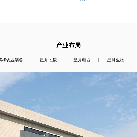
岗为动力，强练本领，创新争
奉献的女职工队伍。
产业布局
莱和农业装备
星月地毯
星月电器
星月生物