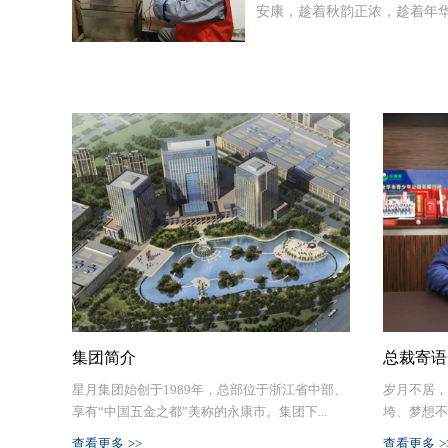
员、入党积极分子等组成的志
安康，趁着秋韵正浓，趁着年
素质，立足于培养新型的先进
更好了解老人，走进老人，为
共享重阳之乐。为大力弘扬尊
女职工的要求，从根本上提高
张林剑亲切地跟老人拉家常，
社会尊老敬老的氛围，&nbsp;
争做示范标兵。2023年度财
心的问候、温暖的笑容，传递
支部、妇委会到古山镇敬老院
职工优质高效服务的潜力，以成
者为老人们送上公司精心准备
前，公司工会明确了本次活动
具，以资金为纽带，不断提高
居室，并仔细排查了敬老院的
员、入党积极分子等组成的志
对各部门成本费用支出的监督
存在的安全隐患。每个人都会
更好了解老人，走进老人，为
析，为公司领导在经营决策时
会的共同责任。星月安防此次
张林剑亲切地跟老人拉家常，
率走向，尽量争取效益最大化
司的党员、入党积极分子等实
心的问候、温暖的笑容，传递
了上半年度的所得税申报汇算
们的所思所想，将尊老敬老的
者为老人们送上公司精心准备
企政策，为企业开源节流；五
人，一起构建尊老敬老的和谐社会。&
居室，并仔细排查了敬老院的
更新，考取各类职称，提高职
存在的安全隐患。每个人都会
面提高财务中心“巾帼文明岗”
会的共同责任。星月安防此次
佳绩。财务部2023年度上半
司的党员、入党积极分子等实
盘点归纳凭证为其他部门办理
们的所思所想，将尊老敬老的
采。财务部女职工除出色完成
集团简介
总裁寄语
人，一起构建尊老敬老的和谐
文化建设，在公司职工运动会
星月集团始创于1989年，总部位于浙江省中部、
岁月不居，
表现；讲奉献尽爱心，在公司
享有“中国五金之都”美称的永康市。集团下...
垮、梦想不
活动中财务部女职工都展现了
查看更多 >>
查看更多 >
活动参与公司慈善捐赠活动凝