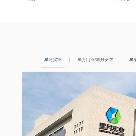
业财务部始终以创建巾帼文明
优，锻造一支爱岗敬业、乐于
星月实业
星月门业/星月安防
星