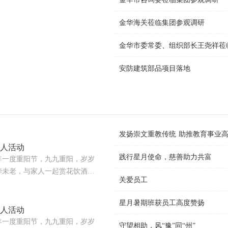
管理、自我服务、自我创新、自
队伍，旨在推动女性素质提升、
金华海关莅临集团参观调研
，对于促进社会全面进步和现代
团妇联在企业的发展中一直积极
金华市委常委、组织部长王尧祥莅
上矢志奋斗、攻坚克难，在巾帼
。财务团队是企业组织机构中的
安防建筑部品项目落地
划分为四条线：会计核算、资金
作。能够及时准确对公司经济业
务报表，参与公司的经营分析，
及时的财务信息，为公司的销售
们是一个团结和睦、具有团队精
发扬崇文重教传统 助推教育事业
相互协作的精神。大家扎实肯
老人活动
、不断成长，力争完满完成工作
践行星月使命，慈善助力共富
年一度重阳节，九九重阳，岁岁
公司巾帼文明岗的工作领导小组
华未老，与家人一起赏花饮酒，
施伊莉、程丽君。在巾帼文明岗
关爱员工
老敬老的中华传统美德，营造全
几个方面的努力：一、提高公
10月12日下午，星月安防工会、党
质。组织财务部女职工认真学习贯
星月暑期班获员工高度赞扬
为老人们送去节日的问候。出发
老人活动
时代中国特色社会主义思想，自
的目的，并对参与此次活动的党
年一度重阳节，九九重阳，岁岁
引导女职工提高思想觉悟和政治
守望相助，风“豫”同“州”