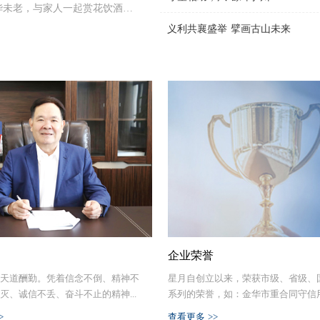
愿者做了简单的培训，帮助他们
华未老，与家人一起赏花饮酒，
女工作者，不断适应现代社会对
老人带去关怀。公司工会副主席
老敬老的中华传统美德，营造全
女职工的自身素质。二、练内功
义利共襄盛举 擘画古山未来
了解他们的生活和身体近况，贴
10月12日下午，星月安防工会、党
务部积极开展岗位技术练兵，提高
着浓浓的关爱。在敬老院，志愿
为老人们送去节日的问候。出发
本管理为中心，以ERP软件为工
的节日礼品，帮助老人们收拾起
的目的，并对参与此次活动的党
财务中心的服务质量。一是做好
饮用热水装置、电线、消防设备
愿者做了简单的培训，帮助他们
；二是定期对财务数据进行分
老，尊老敬老、爱老助老是全社
老人带去关怀。公司工会副主席
提供数据支撑；三、密切关注汇
慰问古山镇养老院，是为了让公
了解他们的生活和身体近况，贴
，实现开源增收；四、及时完成
地体验老人们的生活，了解老人
着浓浓的关爱。在敬老院，志愿
清缴工作，充分享受国家各项惠
传统美德传承下去，带动身边的
的节日礼品，帮助老人们收拾起
、鼓励员工加强业务学习和知识
nbsp;&nbsp;
饮用热水装置、电线、消防设备
业水平；通过以上各项工作，全
老，尊老敬老、爱老助老是全社
的整体业务水平，使示范岗再创新
慰问古山镇养老院，是为了让公
年经济活动分析会议进行日常仓库
地体验老人们的生活，了解老人
出纳业务三、讲奉献展巾帼风
传统美德传承下去，带动身边的
本职工作的同时积极参与公司的
企业荣誉
社会。
、党工团妇活动上都有着亮眼的
天道酬勤。凭着信念不倒、精神不
星月自创立以来，荣获市级、省级、
的献血、五水共治、志愿服务等
灭、诚信不丢、奋斗不止的精神...
系列的荣誉，如：金华市重合同守信用先
不凡的巾帼风采。参与志愿献血
>
查看更多 >>
聚巾帼心，勇立潮头行。星月实